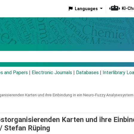
KI-Ch
Languages
eyword
es and Papers
|
Electronic Journals
|
Databases
|
Interlibrary Lo
nisierenden Karten und ihre Einbindung in ein Neuro-Fuzzy Analysesystem
storganisierenden Karten und ihre Einbi
 /
Stefan Rüping