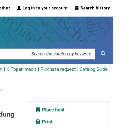
atbot
Log in to your account
Search history
an
|
KITopen media
|
Purchase request |
Catalog Guide
 /
Place hold
ndung
Print