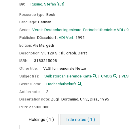
By:
Rüping, Stefan
[aut]
Resource type:
Book
Language:
German
Series:
Verein Deutscher Ingenieure. Fortschrittberichte VDI / 9
Publisher:
Düsseldorf :
VDI-Verl.,
1995
Edition:
Als Ms. gedr
Description:
VII, 129 S. : Ill., graph. Darst
ISBN:
3183215098
Other title:
VLSI für neuronale Netze
Subject(s):
Selbstorganisierende Karte
CMOS
VLS
Genre/Form:
Hochschulschrift
Action note:
2
Dissertation note:
Zugl.: Dortmund, Univ., Diss., 1995
PPN:
275830888
Holdings
( 1 )
Title notes ( 1 )