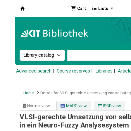
Cart
Lists
Koha online
Search the catalog by:
Search the catalog by k
Advanced search
Course reserves
Libraries
Articl
Home
Details for:
VLSI-gerechte Umsetzung von selbstorga
Normal view
MARC view
ISBD view
VLSI-gerechte Umsetzung von selb
in ein Neuro-Fuzzy Analysesystem