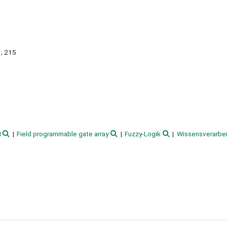
; 215
I
Field programmable gate array
Fuzzy-Logik
Wissensverarbe