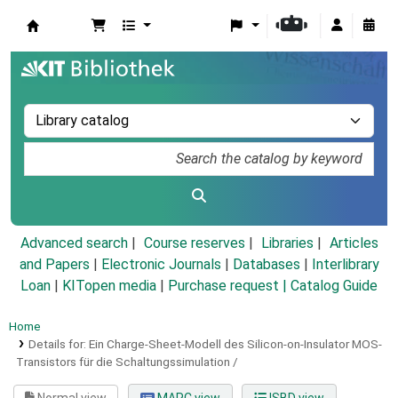
Koha online
Advanced search
Course reserves
Libraries
Articles
and Papers
|
Electronic Journals
|
Databases
|
Interlibrary
Loan
|
KITopen media
|
Purchase request |
Catalog Guide
Home
Details for:
Ein Charge-Sheet-Modell des Silicon-on-Insulator MOS-
Transistors für die Schaltungssimulation /