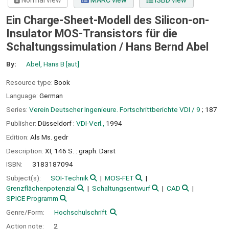
Normal view
MARC view
ISBD view
Ein Charge-Sheet-Modell des Silicon-on-
Insulator MOS-Transistors für die
Schaltungssimulation /
Hans Bernd Abel
By:
Abel, Hans B
[aut]
Resource type:
Book
Language:
German
Series:
Verein Deutscher Ingenieure. Fortschrittberichte VDI / 9
; 187
Publisher:
Düsseldorf :
VDI-Verl.,
1994
Edition:
Als Ms. gedr
Description:
XI, 146 S. : graph. Darst
ISBN:
3183187094
Subject(s):
SOI-Technik
MOS-FET
Grenzflächenpotenzial
Schaltungsentwurf
CAD
SPICE Programm
Genre/Form:
Hochschulschrift
Action note:
2