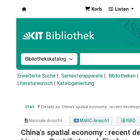
Korb
Listen
Koha
Suche im Katalog nach:
Stichwortsuche im Ka
Erweiterte Suche
Semesterapparate
Bibliotheken
Literaturwunsch
|
Kataloganleitung
Start
Details zu:
China's spatial economy :
recent developm
Normale Ansicht
MARC-Ansicht
ISBD
China's spatial economy : recent 