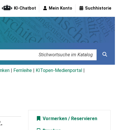
KI-Chatbot
Mein Konto
Suchhistorie
nken
|
Fernleihe
|
KITopen-Medienportal
|
Vormerken
.