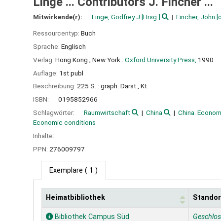
Linge ... Contributors J. Fincher ...
Mitwirkende(r):
Linge, Godfrey J
[Hrsg.]
Fincher, John
[o
Ressourcentyp:
Buch
Sprache:
Englisch
Verlag:
Hong Kong ;
New York :
Oxford University Press,
1990
Auflage:
1st publ
Beschreibung:
225 S. : graph. Darst., Kt
ISBN:
0195852966
Schlagwörter:
Raumwirtschaft
China
China. Econom
Economic conditions
Inhalte:
PPN:
276009797
Exemplare
( 1 )
Heimatbibliothek
Standor
Exemplare
Bibliothek Campus Süd
Geschlo