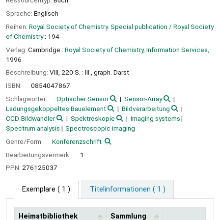
Ressourcentyp:
Buch
Sprache:
Englisch
Reihen:
Royal Society of Chemistry. Special publication / Royal Society
of Chemistry
; 194
Verlag:
Cambridge :
Royal Society of Chemistry, Information Services,
1996
Beschreibung:
VIII, 220 S. : Ill., graph. Darst
ISBN:
0854047867
Schlagwörter:
Optischer Sensor
Sensor-Array
Ladungsgekoppeltes Bauelement
Bildverarbeitung
CCD-Bildwandler
Spektroskopie
Imaging systems
Spectrum analysis
Spectroscopic imaging
Genre/Form:
Konferenzschrift
Bearbeitungsvermerk:
1
PPN:
276125037
Exemplare
( 1 )
Titelinformationen ( 1 )
Heimatbibliothek
Sammlung