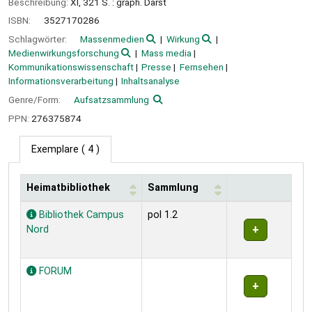
Beschreibung:
XI, 321 S. : graph. Darst
ISBN:
3527170286
Schlagwörter:
Massenmedien
Wirkung
Medienwirkungsforschung
Mass media
Kommunikationswissenschaft
Presse
Fernsehen
Informationsverarbeitung
Inhaltsanalyse
Genre/Form:
Aufsatzsammlung
PPN:
276375874
Exemplare
( 4 )
Heimatbibliothek
Sammlung
Exemplare
Bibliothek Campus
pol 1.2
Nord
FORUM