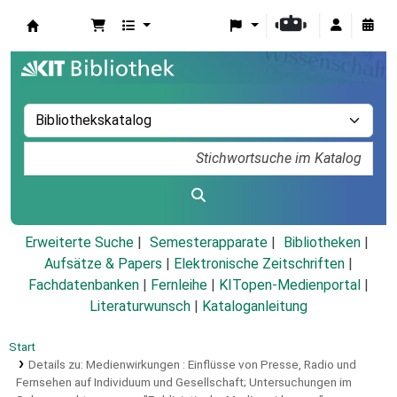
Koha
Erweiterte Suche
Semesterapparate
Bibliotheken
Aufsätze & Papers
|
Elektronische Zeitschriften
|
Fachdatenbanken
|
Fernleihe
|
KITopen-Medienportal
|
Literaturwunsch
|
Kataloganleitung
Start
Details zu:
Medienwirkungen :
Einflüsse von Presse, Radio und
Fernsehen auf Individuum und Gesellschaft; Untersuchungen im