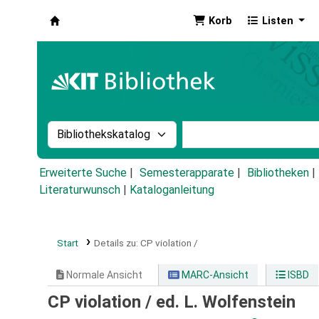
Korb
Listen
Koha
Suche im Katalog nach:
Stichwortsuche im Ka
Erweiterte Suche
Semesterapparate
Bibliotheken
Literaturwunsch
|
Kataloganleitung
Start
Details zu:
CP violation /
Normale Ansicht
MARC-Ansicht
ISBD
CP violation /
ed. L. Wolfenstein