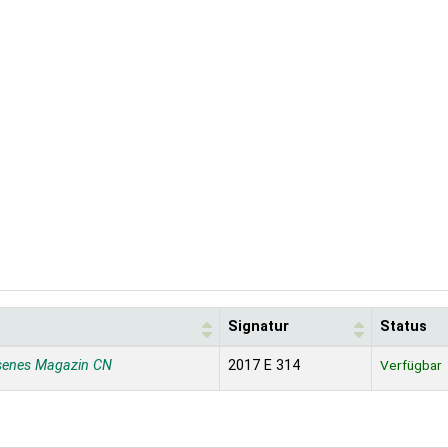
t
Signatur
Status
senes Magazin CN
2017 E 314
Verfügbar