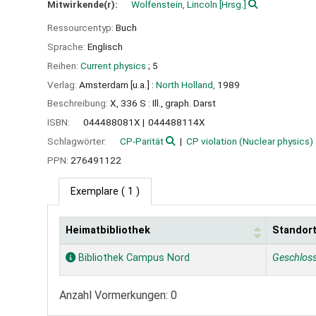
Mitwirkende(r):
Wolfenstein, Lincoln
[Hrsg.]
Ressourcentyp:
Buch
Sprache:
Englisch
Reihen:
Current physics
; 5
Verlag:
Amsterdam [u.a.] :
North Holland,
1989
Beschreibung:
X, 336 S : Ill., graph. Darst
ISBN:
044488081X
044488114X
Schlagwörter:
CP-Parität
CP violation (Nuclear physics)
PPN:
276491122
Exemplare
( 1 )
Heimatbibliothek
Standor
Exemplare
Bibliothek Campus Nord
Geschlos
Anzahl Vormerkungen: 0