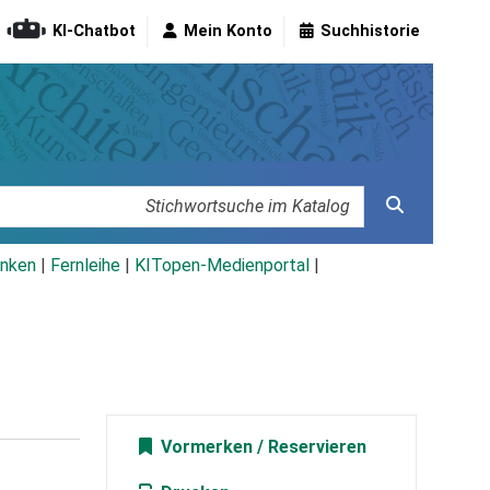
KI-Chatbot
Mein Konto
Suchhistorie
nken
|
Fernleihe
|
KITopen-Medienportal
|
Vormerken