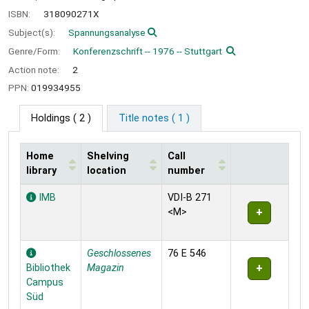
ISBN:
318090271X
Subject(s):
Spannungsanalyse
Genre/Form:
Konferenzschrift -- 1976 -- Stuttgart
Action note:
2
PPN:
019934955
Holdings
( 2 )
Title notes ( 1 )
Home
Shelving
Call
library
location
number
Holdings
IMB
VDI-B 271
<M>
Geschlossenes
76 E 546
Bibliothek
Magazin
Campus
Süd