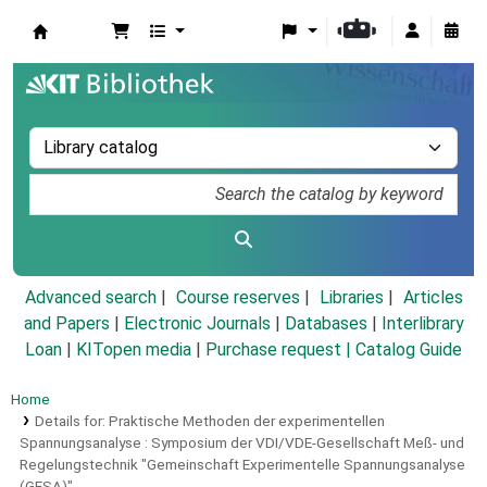
Koha online
Advanced search
Course reserves
Libraries
Articles
and Papers
|
Electronic Journals
|
Databases
|
Interlibrary
Loan
|
KITopen media
|
Purchase request |
Catalog Guide
Home
Details for:
Praktische Methoden der experimentellen
Spannungsanalyse :
Symposium der VDI/VDE-Gesellschaft Meß- und
Regelungstechnik "Gemeinschaft Experimentelle Spannungsanalyse
(GESA)"