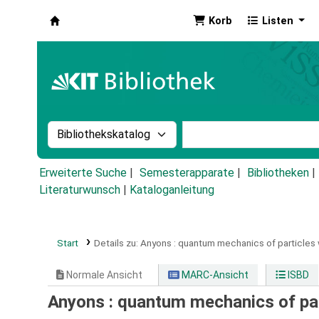
Korb
Listen
Koha
Suche im Katalog nach:
Stichwortsuche im Ka
Erweiterte Suche
Semesterapparate
Bibliotheken
Literaturwunsch
|
Kataloganleitung
Start
Details zu:
Anyons :
quantum mechanics of particles wi
Normale Ansicht
MARC-Ansicht
ISBD
Anyons : quantum mechanics of part