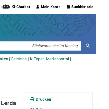
KI-Chatbot
Mein Konto
Suchhistorie
nken
|
Fernleihe
|
KITopen-Medienportal
|
Drucken
 Lerda