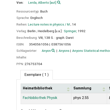
Von:
Lerda, Alberto
[aut]
Ressourcentyp:
Buch
Sprache:
Englisch
Reihen:
Lecture notes in physics / M
; 14
Verlag:
Berlin ;
Heidelberg [u.a.] :
Springer,
1992
Beschreibung:
VIII, 138 S. : graph. Darst
ISBN:
3540561056
0387561056
Schlagwörter:
Anyon
Anyons
Anyons Statistical metho
Inhalte:
PPN:
276753704
Exemplare
( 1 )
Heimatbibliothek
Sammlung
Exemplare
Fachbibliothek Physik
phys 2.55