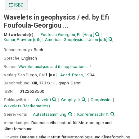
ISBD
Wavelets in geophysics /
ed. by Efi
Foufoula-Georgiou ...
Mitwirkende(r):
Foufoula-Georgiou, Efi
[Hrsg.]
Kumar, Praveen
[oth]
American Geophysical Union
[oth]
Ressourcentyp:
Buch
Sprache:
Englisch
Reihen:
Wavelet analysis and its applications
; 4
Verlag:
San Diego, Calif. [u.a.] :
Acad. Press,
1994
Beschreibung:
XIII, 373 S : Ill., graph. Darst
ISBN:
0122628500
Schlagwörter:
Wavelet
Geophysik
Geophysics
Wavelets (Mathematics)
Genre/Form:
Aufsatzsammlung
Konferenzschrift
Anmerkungen:
Dauerausleihe Institut für Meteorologie und
Klimaforschung
Hinweis:
Dauerausleihe Institut für Meteorologie und Klimaforschung