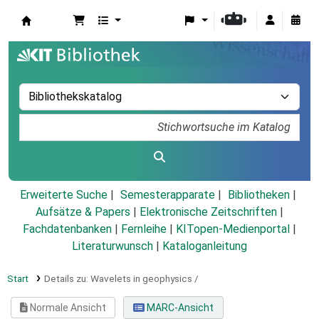
Koha
Erweiterte Suche
Semesterapparate
Bibliotheken
Aufsätze & Papers
|
Elektronische Zeitschriften
|
Fachdatenbanken
|
Fernleihe
|
KITopen-Medienportal
|
Literaturwunsch
|
Kataloganleitung
Start
Details zu:
Wavelets in geophysics /
Normale Ansicht
MARC-Ansicht