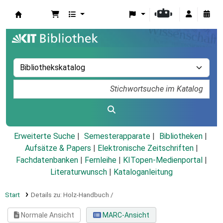
Koha
Erweiterte Suche
Semesterapparate
Bibliotheken
Aufsätze & Papers
|
Elektronische Zeitschriften
|
Fachdatenbanken
|
Fernleihe
|
KITopen-Medienportal
|
Literaturwunsch
|
Kataloganleitung
Start
Details zu:
Holz-Handbuch /
Normale Ansicht
MARC-Ansicht