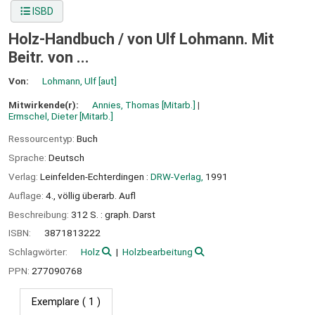
ISBD
Holz-Handbuch /
von Ulf Lohmann. Mit
Beitr. von ...
Von:
Lohmann, Ulf
[aut]
Mitwirkende(r):
Annies, Thomas
[Mitarb.]
Ermschel, Dieter
[Mitarb.]
Ressourcentyp:
Buch
Sprache:
Deutsch
Verlag:
Leinfelden-Echterdingen :
DRW-Verlag,
1991
Auflage:
4., völlig überarb. Aufl
Beschreibung:
312 S. : graph. Darst
ISBN:
3871813222
Schlagwörter:
Holz
Holzbearbeitung
PPN:
277090768
Exemplare
( 1 )