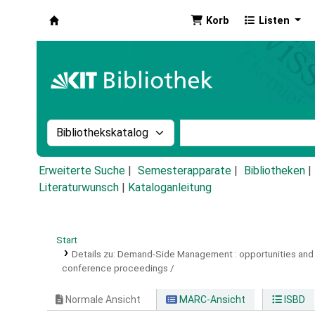
Korb
Listen
Koha
Suche im Katalog nach:
Stichwortsuche im Ka
Erweiterte Suche
Semesterapparate
Bibliotheken
Literaturwunsch
|
Kataloganleitung
Start
Details zu:
Demand-Side Management :
opportunities and
conference proceedings /
Normale Ansicht
MARC-Ansicht
ISBD