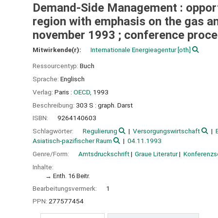
Demand-Side Management : opportun
region with emphasis on the gas and
november 1993 ; conference proce
Mitwirkende(r):
Internationale Energieagentur
[oth]
Ressourcentyp:
Buch
Sprache:
Englisch
Verlag:
Paris :
OECD,
1993
Beschreibung:
303 S : graph. Darst
ISBN:
9264140603
Schlagwörter:
Regulierung
Versorgungswirtschaft
Asiatisch-pazifischer Raum
04.11.1993
Genre/Form:
Amtsdruckschrift
Graue Literatur
Konferenzsc
Inhalte:
Enth. 16 Beitr.
Bearbeitungsvermerk:
1
PPN:
277577454