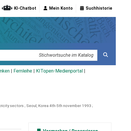
KI-Chatbot
Mein Konto
Suchhistorie
nken
|
Fernleihe
|
KITopen-Medienportal
|
ricity sectors ; Seoul, Korea 4th-5th november 1993 ;