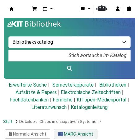
Koha
Erweiterte Suche
Semesterapparate
Bibliotheken
Aufsätze & Papers
|
Elektronische Zeitschriften
|
Fachdatenbanken
|
Fernleihe
|
KITopen-Medienportal
|
Literaturwunsch
|
Kataloganleitung
Start
Details zu:
Chaos in dissipativen Systemen /
Normale Ansicht
MARC-Ansicht