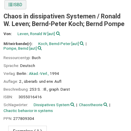
ISBD
Chaos in dissipativen Systemen /
Ronald
W. Leven; Bernd-Peter Koch; Bernd Pompe
Von:
Leven, Ronald W
[aut]
Mitwirkende(r):
Koch, Bernd-Peter
[aut]
Pompe, Bernd
[aut]
Ressourcentyp:
Buch
Sprache:
Deutsch
Verlag:
Berlin :
Akad.-Verl.,
1994
Auflage:
2., überarb. und erw. Aufl
Beschreibung:
253 S. : Ill., graph. Darst
ISBN:
3055016416
Schlagwörter:
Dissipatives System
Chaostheorie
Chaotic behavior in systems
PPN:
277809304