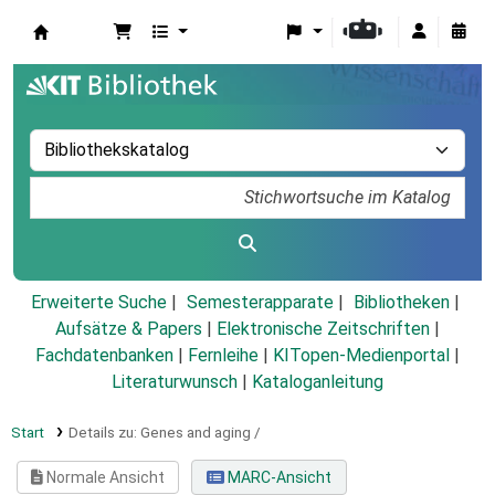
Koha
Erweiterte Suche
Semesterapparate
Bibliotheken
Aufsätze & Papers
|
Elektronische Zeitschriften
|
Fachdatenbanken
|
Fernleihe
|
KITopen-Medienportal
|
Literaturwunsch
|
Kataloganleitung
Start
Details zu:
Genes and aging /
Normale Ansicht
MARC-Ansicht