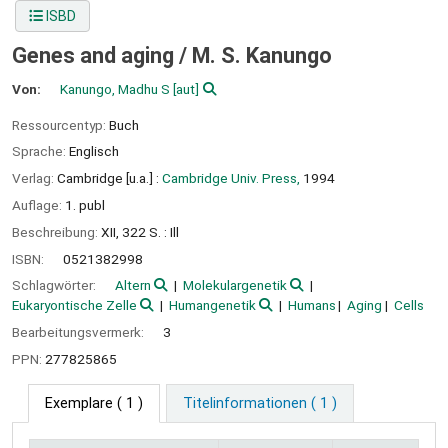
ISBD
Genes and aging /
M. S. Kanungo
Von:
Kanungo, Madhu S
[aut]
Ressourcentyp:
Buch
Sprache:
Englisch
Verlag:
Cambridge [u.a.] :
Cambridge Univ. Press,
1994
Auflage:
1. publ
Beschreibung:
XII, 322 S. : Ill
ISBN:
0521382998
Schlagwörter:
Altern
Molekulargenetik
Eukaryontische Zelle
Humangenetik
Humans
Aging
Cells
Bearbeitungsvermerk:
3
PPN:
277825865
Exemplare
( 1 )
Titelinformationen ( 1 )