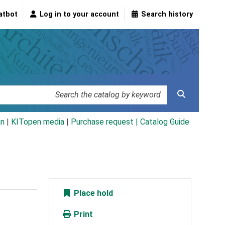
atbot
Log in to your account
Search history
an
|
KITopen media
|
Purchase request |
Catalog Guide
Place hold
Print