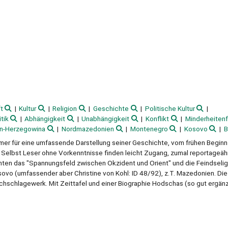
t
Kultur
Religion
Geschichte
Politische Kultur
tik
Abhängigkeit
Unabhängigkeit
Konflikt
Minderheiten
n-Herzegowina
Nordmazedonien
Montenegro
Kosovo
B
ammer für eine umfassende Darstellung seiner Geschichte, vom frühen Begin
4. Selbst Leser ohne Vorkenntnisse finden leicht Zugang, zumal reportageäh
nten das "Spannungsfeld zwischen Okzident und Orient" und die Feindselig
ovo (umfassender aber Christine von Kohl: ID 48/92), z.T. Mazedonien. Die
hschlagewerk. Mit Zeittafel und einer Biographie Hodschas (so gut ergänz