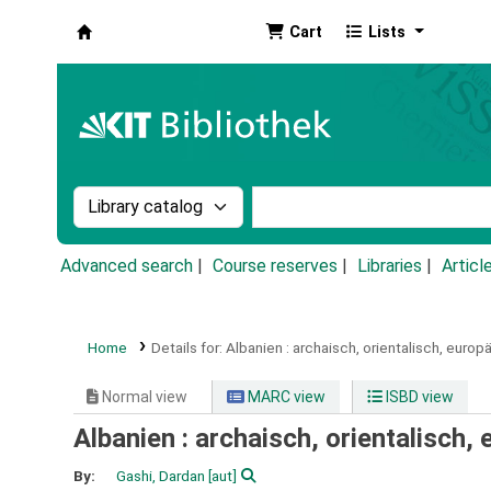
Cart
Lists
Koha online
Search the catalog by:
Search the catalog by k
Advanced search
Course reserves
Libraries
Articl
Home
Details for:
Albanien :
archaisch, orientalisch, europä
Normal view
MARC view
ISBD view
Albanien : archaisch, orientalisch,
By:
Gashi, Dardan
[aut]