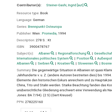
Contributor(s):
Steiner-Gashi, Ingrid
[aut]
Resource type:
Book
Language:
German
Series:
Brennpunkt Osteuropa
Publisher:
Wien :
Promedia,
1994
Description:
278 S. : Kt
ISBN:
3900478767
Subject(s):
Albaner
Regionalforschung
Gesellschaf
Internationales politisches System
Position
Außenpoli
Albanien
Serbien
Kroatien
Slowenien
Bosnie
Summary:
Die gegenwärtige Situation in Albanien ist quasi Kl
Jahrhunderte v. u. Z. (andere Autoren bestreiten dies) bis 199
Elemente den historischen Exkurs anreichern und zu Hauptakze
China, Tito und Stalin werden. Starke Beachtung fanden das Kos
unübersichtliche Gliederung erschwert eine Verwendung als Nac
Jones: BA 7/94). (2 S) (Gert Kreusel)
PPN:
278225160