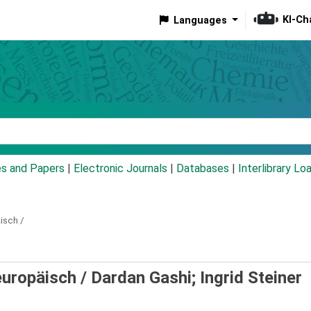
KI-Ch
Languages
eyword
es and Papers
|
Electronic Journals
|
Databases
|
Interlibrary Lo
isch /
 europäisch /
Dardan Gashi; Ingrid Steiner