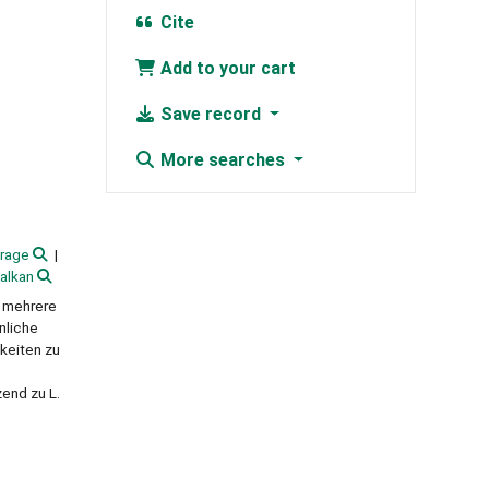
Cite
Add to your cart
Save record
More searches
frage
alkan
n mehrere
nliche
keiten zu
end zu L.