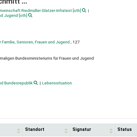
hmitt ...
meinschaft Riedmüller-Glatzer-Infratest
[oth]
und Jugend
[oth]
 Familie, Senioren, Frauen und Jugend
; 127
ehemaligen Bundesministeriums für Frauen und Jugend
nd Bundesrepublik
Lebenssituation
Standort
Signatur
Status