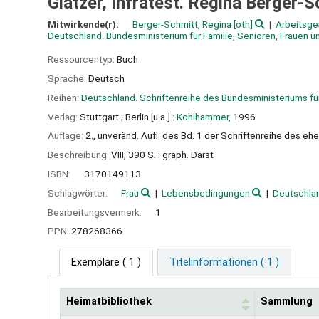
Glatzer, Infratest. Regina Berger-Sc
Mitwirkende(r):
Berger-Schmitt, Regina
[oth]
Arbeitsge
Deutschland. Bundesministerium für Familie, Senioren, Frauen 
Ressourcentyp:
Buch
Sprache:
Deutsch
Reihen:
Deutschland. Schriftenreihe des Bundesministeriums für
Verlag:
Stuttgart ;
Berlin [u.a.] :
Kohlhammer,
1996
Auflage:
2., unveränd. Aufl. des Bd. 1 der Schriftenreihe des 
Beschreibung:
VIII, 390 S. : graph. Darst
ISBN:
3170149113
Schlagwörter:
Frau
Lebensbedingungen
Deutschla
Bearbeitungsvermerk:
1
PPN:
278268366
Exemplare
( 1 )
Titelinformationen ( 1 )
Heimatbibliothek
Sammlung