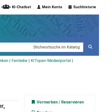
KI-Chatbot
Mein Konto
Suchhistorie
nken
|
Fernleihe
|
KITopen-Medienportal
|
Vormerken
r,