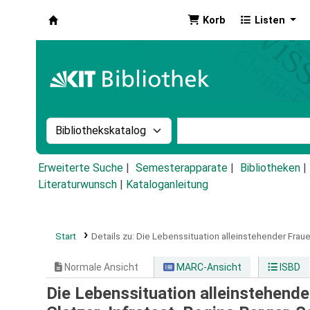
Korb
Listen
Koha
Suche im Katalog nach:
Stichwortsuche im Ka
Erweiterte Suche
Semesterapparate
Bibliotheken
Literaturwunsch
|
Kataloganleitung
Start
Details zu:
Die Lebenssituation alleinstehender Fraue
Normale Ansicht
MARC-Ansicht
ISBD
Die Lebenssituation alleinstehende