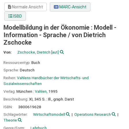
Normale Ansicht
MARC-Ansicht
ISBD
Modellbildung in der Ökonomie : Modell -
Information - Sprache /
von Dietrich
Zschocke
Von:
Zschocke, Dietrich
[aut]
Ressourcentyp:
Buch
Sprache:
Deutsch
Reihen:
Vahlens Handbücher der Wirtschafts- und
Sozialwissenschaften
Verlag:
München :
Vahlen,
1995
Beschreibung:
XI, 345 S. : Ill., graph. Darst
ISBN:
3800619628
Schlagwörter:
Wirtschaftsmodell
Operations Research
Theorie
Genre/Form:
Lehrbuch