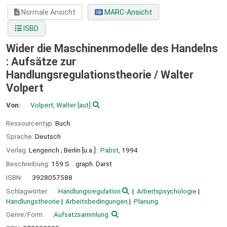
Normale Ansicht
MARC-Ansicht
ISBD
Wider die Maschinenmodelle des Handelns
: Aufsätze zur
Handlungsregulationstheorie /
Walter
Volpert
Von:
Volpert, Walter
[aut]
Ressourcentyp:
Buch
Sprache:
Deutsch
Verlag:
Lengerich ;
Berlin [u.a.] :
Pabst,
1994
Beschreibung:
159 S. : graph. Darst
ISBN:
3928057588
Schlagwörter:
Handlungsregulation
Arbeitspsychologie
Handlungstheorie
Arbeitsbedingungen
Planung
Genre/Form:
Aufsatzsammlung