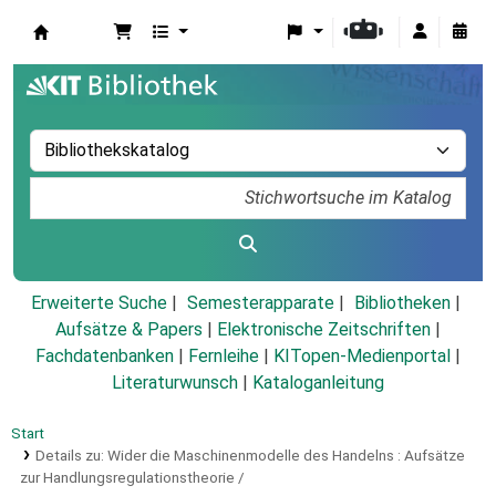
Koha
Erweiterte Suche
Semesterapparate
Bibliotheken
Aufsätze & Papers
|
Elektronische Zeitschriften
|
Fachdatenbanken
|
Fernleihe
|
KITopen-Medienportal
|
Literaturwunsch
|
Kataloganleitung
Start
Details zu:
Wider die Maschinenmodelle des Handelns :
Aufsätze
zur Handlungsregulationstheorie /