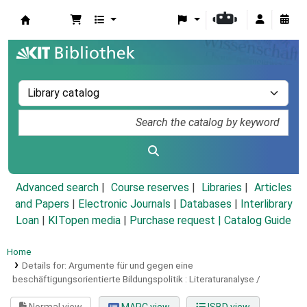
Koha online
Advanced search
Course reserves
Libraries
Articles
and Papers
|
Electronic Journals
|
Databases
|
Interlibrary
Loan
|
KITopen media
|
Purchase request |
Catalog Guide
Home
Details for:
Argumente für und gegen eine
beschäftigungsorientierte Bildungspolitik :
Literaturanalyse /