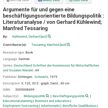
Normal view
MARC view
ISBD view
Argumente für und gegen eine
beschäftigungsorientierte Bildungspolitik :
Literaturanalyse /
von Gerhard Kühlewind;
Manfred Tessaring
By:
Kühlewind, Gerhard
[aut]
Contributor(s):
Tessaring, Manfred
[aut]
Resource type:
Book
Language:
German
Series:
Deutschland Schriften der Kommission für Wirtschaftlichen
und Sozialen Wandel
; 69
Publisher:
Göttingen :
Schwartz,
1975
Description:
V, 125, 33 S : graph. Darst ; 30 cm
ISBN:
3509008499
Subject(s):
Bildungspolitik
Beschäftigungspolitik
Educational planning
Business and education
Employment forecasting
Arbeitsmarkt
Berufliche Qualifikation