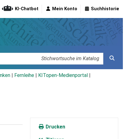
KI-Chatbot
Mein Konto
Suchhistorie
nken
|
Fernleihe
|
KITopen-Medienportal
|
Drucken