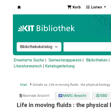
Korb
Listen
Koha
Suche im Katalog nach:
Stichwortsuche im Ka
Erweiterte Suche
Semesterapparate
Bibliotheken
Literaturwunsch
|
Kataloganleitung
Start
Details zu:
Life in moving fluids :
the physical biology 
Normale Ansicht
MARC-Ansicht
ISBD
Life in moving fluids : the physical