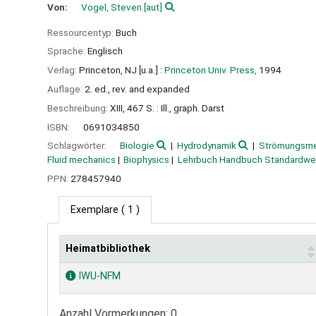
Von:
Vogel, Steven
[aut]
Ressourcentyp:
Buch
Sprache:
Englisch
Verlag:
Princeton, NJ [u.a.] :
Princeton Univ. Press,
1994
Auflage:
2. ed., rev. and expanded
Beschreibung:
XIII, 467 S. : Ill., graph. Darst
ISBN:
0691034850
Schlagwörter:
Biologie
Hydrodynamik
Strömungsme
Fluid mechanics
Biophysics
Lehrbuch Handbuch Standardwe
PPN:
278457940
Exemplare
( 1 )
Heimatbibliothek
Exemplare
IWU-NFM
Anzahl Vormerkungen: 0