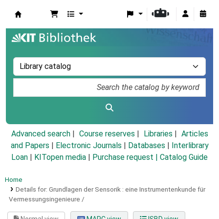
Koha online
Advanced search
Course reserves
Libraries
Articles
and Papers
|
Electronic Journals
|
Databases
|
Interlibrary
Loan
|
KITopen media
|
Purchase request |
Catalog Guide
Home
Details for:
Grundlagen der Sensorik :
eine Instrumentenkunde für
Vermessungsingenieure /