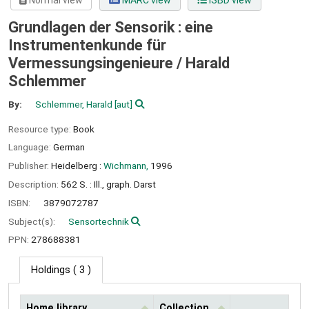
Normal view
MARC view
ISBD view
Grundlagen der Sensorik : eine
Instrumentenkunde für
Vermessungsingenieure /
Harald
Schlemmer
By:
Schlemmer, Harald
[aut]
Resource type:
Book
Language:
German
Publisher:
Heidelberg :
Wichmann,
1996
Description:
562 S. : Ill., graph. Darst
ISBN:
3879072787
Subject(s):
Sensortechnik
PPN:
278688381
Holdings
( 3 )
Home library
Collection