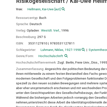
Risikogesellschaft /
Kai-Uwe Hell
Von:
Hellmann, Kai-Uwe
[aut]
Ressourcentyp:
Buch
Sprache:
Deutsch
Verlag:
Opladen :
Westdt. Verl.,
1996
Beschreibung:
297 S
ISBN:
3531127810
9783531127811
Schlagwörter:
Luhmann, Niklas, 1927-1998
Systemtheor
Genre/Form:
Hochschulschrift
Hochschulschriftenvermerk:
Zugl.: Berlin, Freie Univ., Diss., 199
Zusammenfassung:
Angesichts der politischen Bedeutung der 
ihnen mittlerweile zu einem festen Bestandteil des Fachs gew
modernen Gesellschaft und den Folgeproblemen funktionaler D
speziell zu den neuen sozialen Bewegungen sind mehrere syste
aber eher unsystematisch erscheinen und mit wechselnden Prob
unter den Gesichtspunkten des Gesellschaftsbezugs, der Fun
Während die bisherigen Arbeiten jedoch vorrangig den Gesells
nehmen,unterstreicht diese Arbeit die Identitätsproblematik de
Bewegungen. Denn nur durch die gleichwertige Berücksichtigung