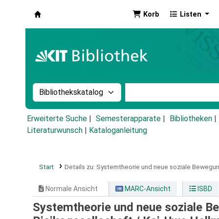
Korb
Listen
Koha
Suche im Katalog nach:
Stichwortsuche im Ka
Erweiterte Suche
Semesterapparate
Bibliotheken
Literaturwunsch
|
Kataloganleitung
Start
Details zu:
Systemtheorie und neue soziale Bewegun
Normale Ansicht
MARC-Ansicht
ISBD
Systemtheorie und neue soziale Be