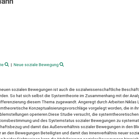
mann
ie
Neue soziale Bewegung
5
neuen sozialen Bewegungen ist auch die sozialwissenschaftliche Beschäft
orden. So hat sich selbst die Systemtheorie im Zusammenhang mit der Anal
ifferenzierung diesem Thema zugewandt. Angeregt durch Arbeiten Niklas
mtheoretische Konzeptualisierungsvorschläge vorgelegt worden, die in i
lemstellungen operieren.Diese Studie versucht, die systemtheoretischen
ktionsbestimmung und des Systemstatus sozialer Bewegungen zu systemati
chaftsbezug und damit das Außenverhältnis sozialer Bewegungen in den Bli
r an den Bewegungen Beteiligten und damit das Innenverhältnis neuer sozia
 beider Sichtweisen kann die Mobilisierung sozialer Bewegungen hinreich