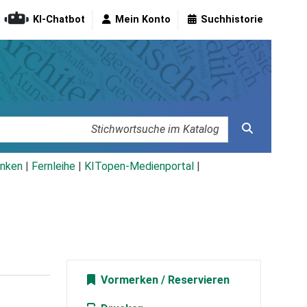
KI-Chatbot
Mein Konto
Suchhistorie
nken
|
Fernleihe
|
KITopen-Medienportal
|
Vormerken