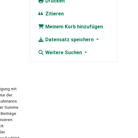
Drucken
Zitieren
Meinem Korb hinzufügen
Datensatz speichern
Weitere Suchen
igung mit
yse der
 Luhmanns
hrer Summe
 Beiträge
sieren.
ck
ler
end erklärt