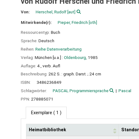
von Rudolf Herschel und Friedrich 
Von:
Herschel, Rudolf
[aut]
Mitwirkende(r):
Pieper, Friedrich
[oth]
Ressourcentyp:
Buch
Sprache:
Deutsch
Reihen:
Reihe Datenverarbeitung
Verlag:
München [u.a.] :
Oldenbourg,
1985
Auflage:
4., verb. Aufl
Beschreibung:
262 S. : graph. Darst. ; 24 cm
ISBN:
3486236849
Schlagwörter:
PASCAL Programmiersprache
Pascal
PPN:
278885071
Exemplare
( 1 )
Heimatbibliothek
Standor