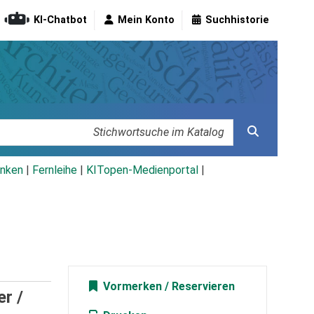
KI-Chatbot
Mein Konto
Suchhistorie
nken
|
Fernleihe
|
KITopen-Medienportal
|
Vormerken
r /