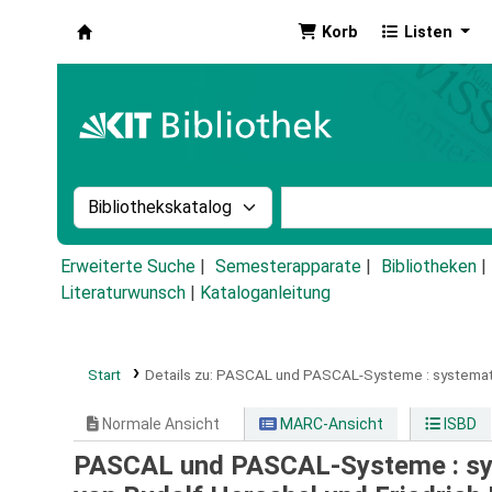
Korb
Listen
Koha
Suche im Katalog nach:
Stichwortsuche im Ka
Erweiterte Suche
Semesterapparate
Bibliotheken
Literaturwunsch
|
Kataloganleitung
Start
Details zu:
PASCAL und PASCAL-Systeme :
systemat
Normale Ansicht
MARC-Ansicht
ISBD
PASCAL und PASCAL-Systeme : sys