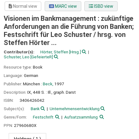
Normal view
MARC view
ISBD view
Visionen im Bankmanagement : zukünftige
Anforderungen an die Führung von Banken;
Festschrift für Leo Schuster /
hrsg. von
Steffen Hörter ...
Contributor(s):
Hörter, Steffen
[Hrsg.]
Schuster, Leo
[GefeierteR]
Resource type:
Book
Language:
German
Publisher:
München :
Beck,
1997
Description:
IX, 448 S. : Ill., graph. Darst
ISBN:
3406426042
Subject(s):
Bank
Unternehmensentwicklung
Genre/Form:
Festschrift
Aufsatzsammlung
PPN:
27960680X