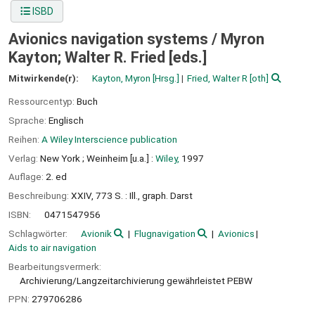
ISBD
Avionics navigation systems /
Myron
Kayton; Walter R. Fried [eds.]
Mitwirkende(r):
Kayton, Myron
[Hrsg.]
Fried, Walter R
[oth]
Ressourcentyp:
Buch
Sprache:
Englisch
Reihen:
A Wiley Interscience publication
Verlag:
New York ;
Weinheim [u.a.] :
Wiley,
1997
Auflage:
2. ed
Beschreibung:
XXIV, 773 S. : Ill., graph. Darst
ISBN:
0471547956
Schlagwörter:
Avionik
Flugnavigation
Avionics
Aids to air navigation
Bearbeitungsvermerk:
Archivierung/Langzeitarchivierung gewährleistet PEBW
PPN:
279706286