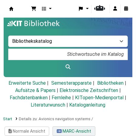
Koha
Erweiterte Suche
Semesterapparate
Bibliotheken
Aufsätze & Papers
|
Elektronische Zeitschriften
|
Fachdatenbanken
|
Fernleihe
|
KITopen-Medienportal
|
Literaturwunsch
|
Kataloganleitung
Start
Details zu:
Avionics navigation systems /
Normale Ansicht
MARC-Ansicht