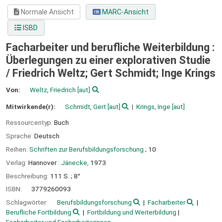
Normale Ansicht
MARC-Ansicht
ISBD
Facharbeiter und berufliche Weiterbildung :
Überlegungen zu einer explorativen Studie
/
Friedrich Weltz; Gert Schmidt; Inge Krings
Von:
Weltz, Friedrich
[aut]
Mitwirkende(r):
Schmidt, Gert
[aut]
Krings, Inge
[aut]
Ressourcentyp:
Buch
Sprache:
Deutsch
Reihen:
Schriften zur Berufsbildungsforschung
; 10
Verlag:
Hannover :
Jänecke,
1973
Beschreibung:
111 S. ; 8°
ISBN:
3779260093
Schlagwörter:
Berufsbildungsforschung
Facharbeiter
Berufliche Fortbildung
Fortbildung und Weiterbildung