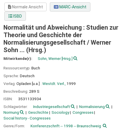
Normale Ansicht
MARC-Ansicht
ISBD
Normalität und Abweichung : Studien zur
Theorie und Geschichte der
Normalisierungsgesellschaft /
Werner
Sohn ... (Hrsg.)
Mitwirkende(r):
Sohn, Werner
[Hrsg.]
Ressourcentyp:
Buch
Sprache:
Deutsch
Verlag:
Opladen [u.a.] :
Westdt. Verl.,
1999
Beschreibung:
289 S
ISBN:
3531133934
Schlagwörter:
Industriegesellschaft
Normalisierung
Normung
Geschichte
Sociology
Congresses
Social history - Congresses
Genre/Form:
Konferenzschrift -- 1998 -- Braunschweig