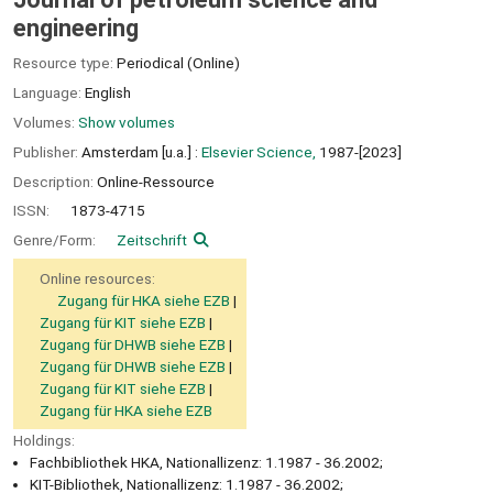
engineering
Resource type:
Periodical (Online)
Language:
English
Volumes:
Show volumes
Publisher:
Amsterdam [u.a.] :
Elsevier Science,
1987-[2023]
Description:
Online-Ressource
ISSN:
1873-4715
Genre/Form:
Zeitschrift
Online resources:
Zugang für HKA siehe EZB
Zugang für KIT siehe EZB
Zugang für DHWB siehe EZB
Zugang für DHWB siehe EZB
Zugang für KIT siehe EZB
Zugang für HKA siehe EZB
Holdings:
Fachbibliothek HKA, Nationallizenz: 1.1987 - 36.2002;
KIT-Bibliothek, Nationallizenz: 1.1987 - 36.2002;