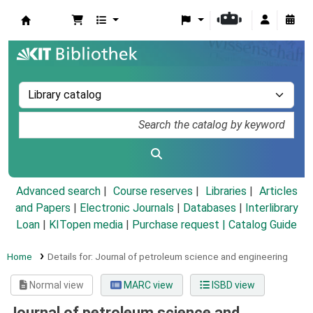
Koha online
Advanced search
Course reserves
Libraries
Articles
and Papers
|
Electronic Journals
|
Databases
|
Interlibrary
Loan
|
KITopen media
|
Purchase request |
Catalog Guide
Home
Details for:
Journal of petroleum science and engineering
Normal view
MARC view
ISBD view
Journal of petroleum science and