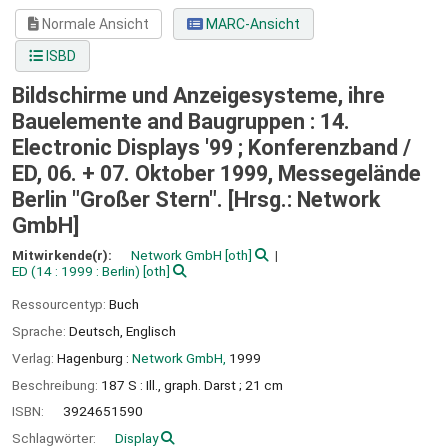
Normale Ansicht
MARC-Ansicht
ISBD
Bildschirme und Anzeigesysteme, ihre
Bauelemente and Baugruppen : 14.
Electronic Displays '99 ; Konferenzband /
ED, 06. + 07. Oktober 1999, Messegelände
Berlin "Großer Stern". [Hrsg.: Network
GmbH]
Mitwirkende(r):
Network GmbH
[oth]
ED
(14 : 1999 : Berlin)
[oth]
Ressourcentyp:
Buch
Sprache:
Deutsch
,
Englisch
Verlag:
Hagenburg :
Network GmbH,
1999
Beschreibung:
187 S : Ill., graph. Darst ; 21 cm
ISBN:
3924651590
Schlagwörter:
Display