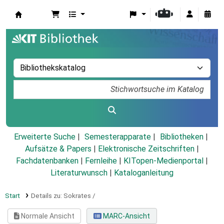
Koha
Erweiterte Suche
Semesterapparate
Bibliotheken
Aufsätze & Papers
|
Elektronische Zeitschriften
|
Fachdatenbanken
|
Fernleihe
|
KITopen-Medienportal
|
Literaturwunsch
|
Kataloganleitung
Start
Details zu:
Sokrates /
Normale Ansicht
MARC-Ansicht