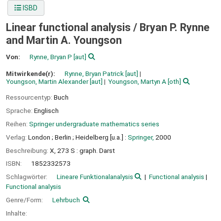
ISBD
Linear functional analysis /
Bryan P. Rynne
and Martin A. Youngson
Von:
Rynne, Bryan P
[aut]
Mitwirkende(r):
Rynne, Bryan Patrick
[aut]
Youngson, Martin Alexander
[aut]
Youngson, Martyn A
[oth]
Ressourcentyp:
Buch
Sprache:
Englisch
Reihen:
Springer undergraduate mathematics series
Verlag:
London ;
Berlin ;
Heidelberg [u.a.] :
Springer,
2000
Beschreibung:
X, 273 S : graph. Darst
ISBN:
1852332573
Schlagwörter:
Lineare Funktionalanalysis
Functional analysis
Functional analysis
Genre/Form:
Lehrbuch
Inhalte: