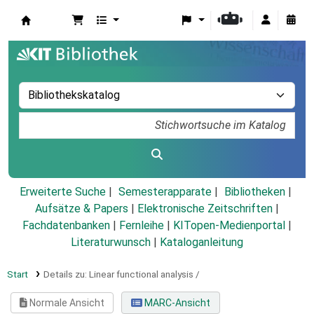
Koha
Erweiterte Suche
Semesterapparate
Bibliotheken
Aufsätze & Papers
|
Elektronische Zeitschriften
|
Fachdatenbanken
|
Fernleihe
|
KITopen-Medienportal
|
Literaturwunsch
|
Kataloganleitung
Start
Details zu:
Linear functional analysis /
Normale Ansicht
MARC-Ansicht