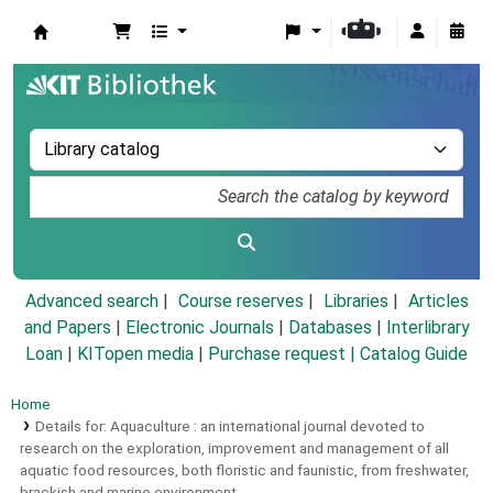
Koha online
Advanced search
Course reserves
Libraries
Articles
and Papers
|
Electronic Journals
|
Databases
|
Interlibrary
Loan
|
KITopen media
|
Purchase request |
Catalog Guide
Home
Details for:
Aquaculture :
an international journal devoted to
research on the exploration, improvement and management of all
aquatic food resources, both floristic and faunistic, from freshwater,
brackish and marine environment