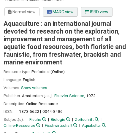
Normal view
MARC view
ISBD view
Aquaculture : an international journal
devoted to research on the exploration,
improvement and management of all
aquatic food resources, both floristic and
faunistic, from freshwater, brackish and
marine environment
Resource type:
Periodical (Online)
Language:
English
Volumes:
Show volumes
Publisher:
Amsterdam [u.a.] :
Elsevier Science,
1972-
Description:
Online-Ressource
ISSN:
1873-5622
0044-8486
Subject(s):
Fische
Biologie
Zeitschrift
Online-Ressource
Fischwirtschaft
Aquakultur