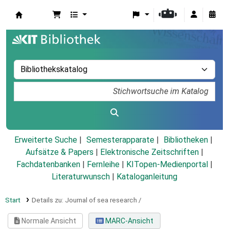
Koha
Erweiterte Suche
Semesterapparate
Bibliotheken
Aufsätze & Papers
|
Elektronische Zeitschriften
|
Fachdatenbanken
|
Fernleihe
|
KITopen-Medienportal
|
Literaturwunsch
|
Kataloganleitung
Start
Details zu:
Journal of sea research /
Normale Ansicht
MARC-Ansicht