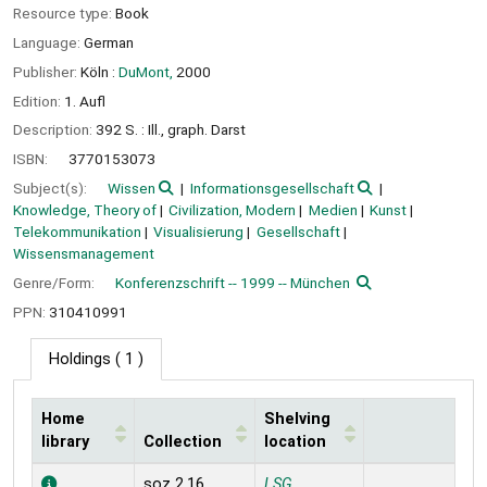
Resource type:
Book
Language:
German
Publisher:
Köln :
DuMont,
2000
Edition:
1. Aufl
Description:
392 S. : Ill., graph. Darst
ISBN:
3770153073
Subject(s):
Wissen
Informationsgesellschaft
Knowledge, Theory of
Civilization, Modern
Medien
Kunst
Telekommunikation
Visualisierung
Gesellschaft
Wissensmanagement
Genre/Form:
Konferenzschrift -- 1999 -- München
PPN:
310410991
Holdings
( 1 )
Home
Shelving
library
Collection
location
Holdings
soz 2.16
LSG