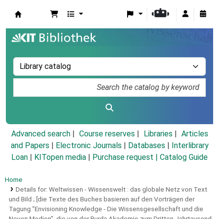
Koha online
Advanced search
Course reserves
Libraries
Articles
and Papers
|
Electronic Journals
|
Databases
|
Interlibrary
Loan
|
KITopen media
|
Purchase request |
Catalog Guide
Home
Details for:
Weltwissen - Wissenswelt :
das globale Netz von Text
und Bild ; [die Texte des Buches basieren auf den Vorträgen der
Tagung "Envisioning Knowledge - Die Wissensgesellschaft und die
Neuen Medien", die von der Burda Akademie zum Dritten Jahrtausend