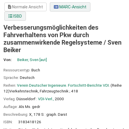
Normale Ansicht
MARC-Ansicht
ISBD
Verbesserungsmöglichkeiten des
Fahrverhaltens von Pkw durch
zusammenwirkende Regelsysteme /
Sven
Beiker
Von:
Beiker, Sven
[aut]
Ressourcentyp:
Buch
Sprache:
Deutsch
Reihen:
Verein Deutscher Ingenieure. Fortschritt-Berichte VDI
. (Reihe
12)Verkehrstechnik, Fahrzeugtechnik ; 418
Verlag:
Düsseldorf :
VDI-Verl.,
2000
Auflage:
Als Ms. gedr
Beschreibung:
X, 178 S : graph. Darst
ISBN:
3183418126