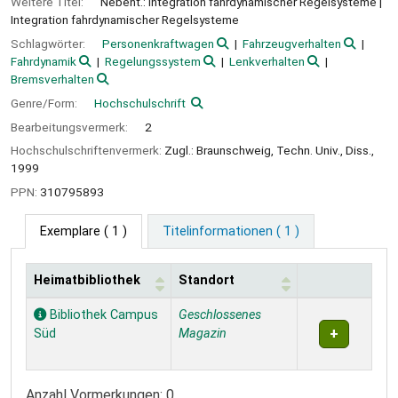
Weitere Titel:
Nebent.: Integration fahrdynamischer Regelsysteme
Integration fahrdynamischer Regelsysteme
Schlagwörter:
Personenkraftwagen
Fahrzeugverhalten
Fahrdynamik
Regelungssystem
Lenkverhalten
Bremsverhalten
Genre/Form:
Hochschulschrift
Bearbeitungsvermerk:
2
Hochschulschriftenvermerk:
Zugl.: Braunschweig, Techn. Univ., Diss.,
1999
PPN:
310795893
Exemplare
( 1 )
Titelinformationen ( 1 )
Heimatbibliothek
Standort
Exemplare
Bibliothek Campus
Geschlossenes
Süd
Magazin
Anzahl Vormerkungen: 0