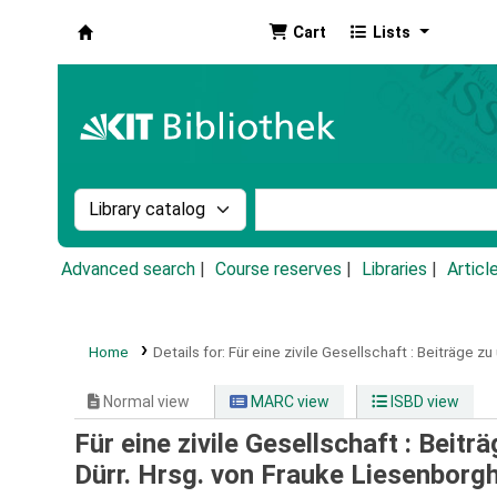
Cart
Lists
Koha online
Search the catalog by:
Search the catalog by k
Advanced search
Course reserves
Libraries
Articl
Home
Details for:
Für eine zivile Gesellschaft :
Beiträge zu
Normal view
MARC view
ISBD view
Für eine zivile Gesellschaft : Beit
Dürr. Hrsg. von Frauke Liesenborg