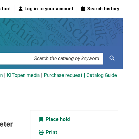
atbot
Log in to your account
Search history
an
|
KITopen media
|
Purchase request |
Catalog Guide
Place hold
eter
Print