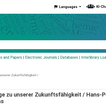
KI-Ch
Languages
eyword
es and Papers
|
Electronic Journals
|
Databases
|
Interlibrary Lo
 unserer Zukunftsfähigkeit /
räge zu unserer Zukunftsfähigkeit /
Hans-P
hs