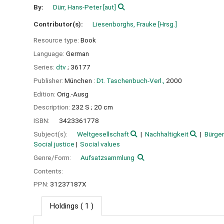
By:
Dürr, Hans-Peter
[aut]
Contributor(s):
Liesenborghs, Frauke
[Hrsg.]
Resource type:
Book
Language:
German
Series:
dtv
; 36177
Publisher:
München :
Dt. Taschenbuch-Verl.,
2000
Edition:
Orig.-Ausg
Description:
232 S ; 20 cm
ISBN:
3423361778
Subject(s):
Weltgesellschaft
Nachhaltigkeit
Bürger
Social justice
Social values
Genre/Form:
Aufsatzsammlung
Contents:
PPN:
31237187X
Holdings
( 1 )