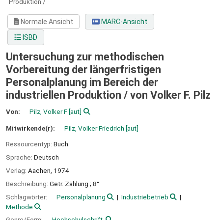
Produktion /
Normale Ansicht
MARC-Ansicht
ISBD
Untersuchung zur methodischen
Vorbereitung der längerfristigen
Personalplanung im Bereich der
industriellen Produktion /
von Volker F. Pilz
Von:
Pilz, Volker F
[aut]
Mitwirkende(r):
Pilz, Volker Friedrich
[aut]
Ressourcentyp:
Buch
Sprache:
Deutsch
Verlag:
Aachen,
1974
Beschreibung:
Getr. Zählung ; 8°
Schlagwörter:
Personalplanung
Industriebetrieb
Methode
Genre/Form:
Hochschulschrift