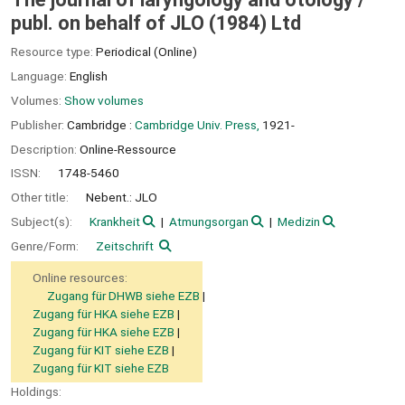
publ. on behalf of JLO (1984) Ltd
Resource type:
Periodical (Online)
Language:
English
Volumes:
Show volumes
Publisher:
Cambridge :
Cambridge Univ. Press,
1921-
Description:
Online-Ressource
ISSN:
1748-5460
Other title:
Nebent.: JLO
Subject(s):
Krankheit
Atmungsorgan
Medizin
Genre/Form:
Zeitschrift
Online resources:
Zugang für DHWB siehe EZB
Zugang für HKA siehe EZB
Zugang für HKA siehe EZB
Zugang für KIT siehe EZB
Zugang für KIT siehe EZB
Holdings: