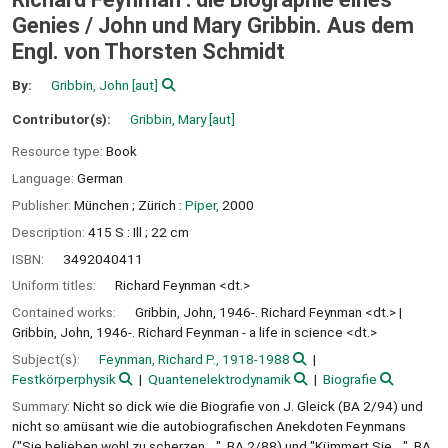
Genies /
John und Mary Gribbin. Aus dem
Engl. von Thorsten Schmidt
By:
Gribbin, John
[aut]
Contributor(s):
Gribbin, Mary
[aut]
Resource type:
Book
Language:
German
Publisher:
München ;
Zürich :
Piper,
2000
Description:
415 S : Ill ; 22 cm
ISBN:
3492040411
Uniform titles:
Richard Feynman <dt.>
Contained works:
Gribbin, John, 1946-. Richard Feynman <dt.>
Gribbin, John, 1946-. Richard Feynman - a life in science <dt.>
Subject(s):
Feynman, Richard P., 1918-1988
Festkörperphysik
Quantenelektrodynamik
Biografie
Summary:
Nicht so dick wie die Biografie von J. Gleick (BA 2/94) und
nicht so amüsant wie die autobiografischen Anekdoten Feynmans
("Sie belieben wohl zu scherzen ...", BA 2/88) und "Kümmert Sie ...", BA