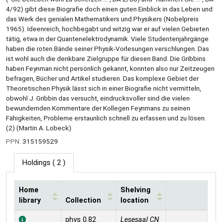
4/92) gibt diese Biografie doch einen guten Einblick in das Leben und
das Werk des genialen Mathematikers und Physikers (Nobelpreis
1965). Ideenreich, hochbegabt und witzig war er auf vielen Gebieten
tätig, etwa in der Quantenelektrodynamik. Viele Studentenjahrgänge
haben die roten Bände seiner Physik-Vorlesungen verschlungen. Das
ist wohl auch die denkbare Zielgruppe für diesen Band. Die Gribbins
haben Feynman nicht persönlich gekannt, konnten also nur Zeitzeugen
befragen, Bücher und Artikel studieren. Das komplexe Gebiet der
Theoretischen Physik lässt sich in einer Biografie nicht vermitteln,
obwohl J. Gribbin das versucht, eindrucksvoller sind die vielen
bewundernden Kommentare der Kollegen Feynmans zu seinen
Fähigkeiten, Probleme erstaunlich schnell zu erfassen und zu lösen.
(2) (Martin A. Lobeck)
PPN:
315159529
Holdings
( 2 )
Home
Shelving
library
Collection
location
Holdings
phys 0.82
Lesesaal CN