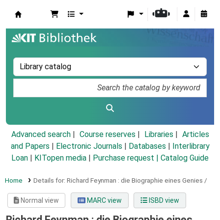
Koha online
Advanced search
Course reserves
Libraries
Articles
and Papers
|
Electronic Journals
|
Databases
|
Interlibrary
Loan
|
KITopen media
|
Purchase request |
Catalog Guide
Home
Details for:
Richard Feynman :
die Biographie eines Genies /
Normal view
MARC view
ISBD view
Richard Feynman : die Biographie eines