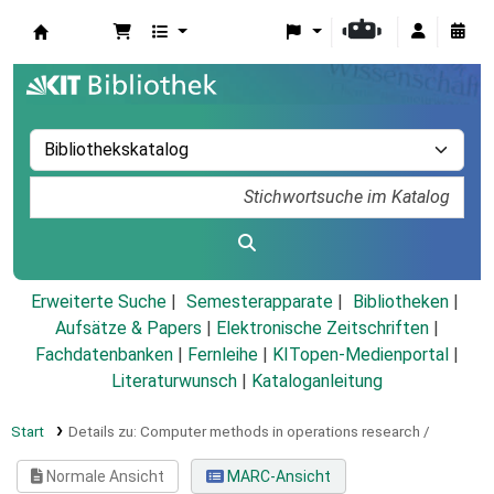
Koha
Erweiterte Suche
Semesterapparate
Bibliotheken
Aufsätze & Papers
|
Elektronische Zeitschriften
|
Fachdatenbanken
|
Fernleihe
|
KITopen-Medienportal
|
Literaturwunsch
|
Kataloganleitung
Start
Details zu:
Computer methods in operations research /
Normale Ansicht
MARC-Ansicht