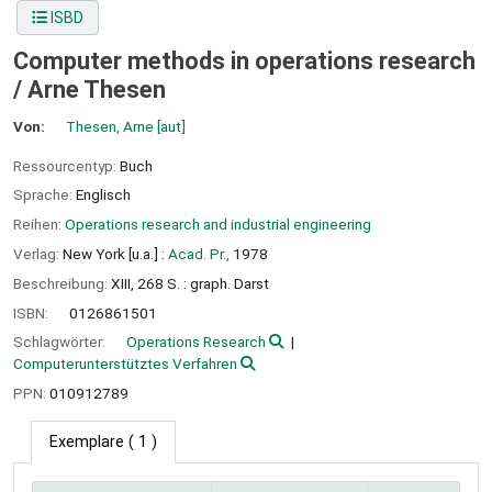
ISBD
Computer methods in operations research
/
Arne Thesen
Von:
Thesen, Arne
[aut]
Ressourcentyp:
Buch
Sprache:
Englisch
Reihen:
Operations research and industrial engineering
Verlag:
New York [u.a.] :
Acad. Pr.,
1978
Beschreibung:
XIII, 268 S. : graph. Darst
ISBN:
0126861501
Schlagwörter:
Operations Research
Computerunterstütztes Verfahren
PPN:
010912789
Exemplare
( 1 )