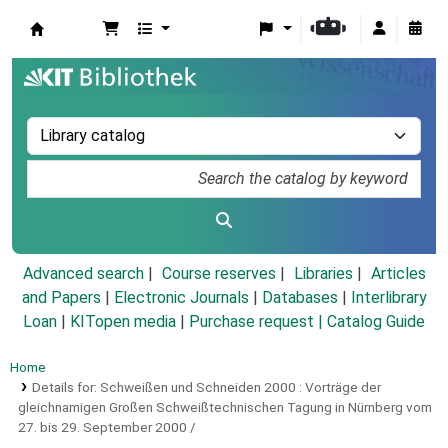
Koha online
Advanced search
Course reserves
Libraries
Articles
and Papers
|
Electronic Journals
|
Databases
|
Interlibrary
Loan
|
KITopen media
|
Purchase request |
Catalog Guide
Home
Details for:
Schweißen und Schneiden 2000 :
Vorträge der
gleichnamigen Großen Schweißtechnischen Tagung in Nürnberg vom
27. bis 29. September 2000 /