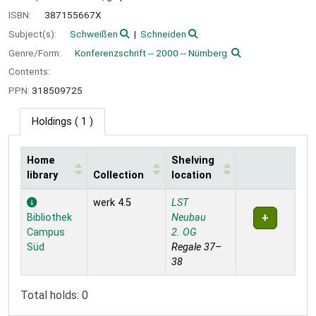
ISBN:
387155667X
Subject(s):
Schweißen
Schneiden
Genre/Form:
Konferenzschrift -- 2000 -- Nürnberg
Contents:
PPN:
318509725
Holdings
( 1 )
Home
Shelving
library
Collection
location
Holdings
werk 4.5
LST
Bibliothek
Neubau
Campus
2. OG
Süd
Regale 37–
38
Total holds: 0