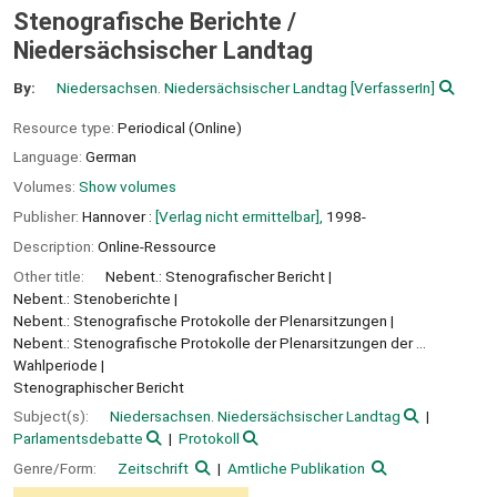
Stenografische Berichte /
Niedersächsischer Landtag
By:
Niedersachsen. Niedersächsischer Landtag
[VerfasserIn]
Resource type:
Periodical (Online)
Language:
German
Volumes:
Show volumes
Publisher:
Hannover :
[Verlag nicht ermittelbar],
1998-
Description:
Online-Ressource
Other title:
Nebent.: Stenografischer Bericht
Nebent.: Stenoberichte
Nebent.: Stenografische Protokolle der Plenarsitzungen
Nebent.: Stenografische Protokolle der Plenarsitzungen der ...
Wahlperiode
Stenographischer Bericht
Subject(s):
Niedersachsen. Niedersächsischer Landtag
Parlamentsdebatte
Protokoll
Genre/Form:
Zeitschrift
Amtliche Publikation