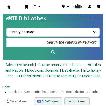
Koha online
Advanced search
Course reserves
Libraries
Articles
and Papers
|
Electronic Journals
|
Databases
|
Interlibrary
Loan
|
KITopen media
|
Purchase request |
Catalog Guide
Home
Details for:
Stenografische Berichte / Niedersächsischer Landtag
Normal view
MARC view
ISBD view