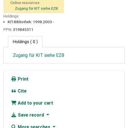
Online resources:
Zugang für KIT siehe EZB
Holdings:
KIT-Bibliothek: 1998.2003 -
PPN:
319845311
Holdings
( 0 )
Zugang für KIT siehe EZB
Print
Cite
Add to your cart
Save record
More searches