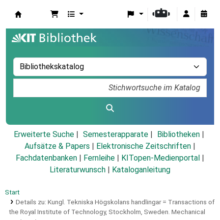
Koha
Erweiterte Suche
Semesterapparate
Bibliotheken
Aufsätze & Papers
|
Elektronische Zeitschriften
|
Fachdatenbanken
|
Fernleihe
|
KITopen-Medienportal
|
Literaturwunsch
|
Kataloganleitung
Start
Details zu:
Kungl. Tekniska Högskolans handlingar =
Transactions of
the Royal Institute of Technology, Stockholm, Sweden.
Mechanical