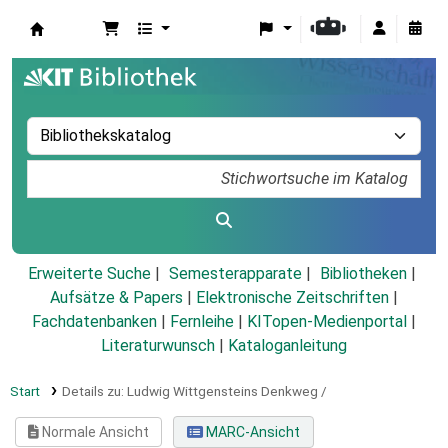
Koha
Erweiterte Suche
Semesterapparate
Bibliotheken
Aufsätze & Papers
|
Elektronische Zeitschriften
|
Fachdatenbanken
|
Fernleihe
|
KITopen-Medienportal
|
Literaturwunsch
|
Kataloganleitung
Start
Details zu:
Ludwig Wittgensteins Denkweg /
Normale Ansicht
MARC-Ansicht