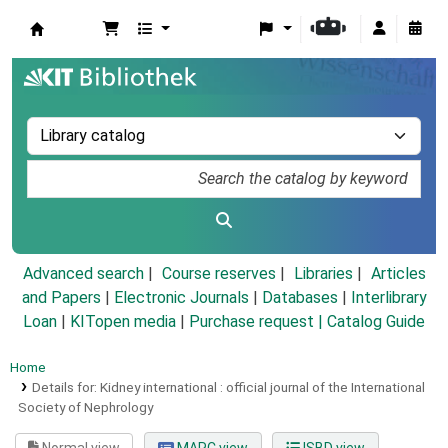
Koha online
Advanced search
Course reserves
Libraries
Articles
and Papers
|
Electronic Journals
|
Databases
|
Interlibrary
Loan
|
KITopen media
|
Purchase request |
Catalog Guide
Home
Details for:
Kidney international :
official journal of the International
Society of Nephrology