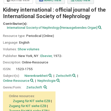
Normal view
MARC view
ISBD view
Kidney international : official journal of the
International Society of Nephrology
Contributor(s):
International Society of Nephrology
[Herausgebendes Organ]
Resource type:
Periodical (Online)
Language:
English
Volumes:
Show volumes
Publisher:
New York, NY :
Elsevier,
1972-
Description:
Online-Ressource
ISSN:
1523-1755
Subject(s):
Nierenkrankheit
Zeitschrift
Online-Ressource
Nephrologie
Genre/Form:
Zeitschrift
Online resources:
Zugang für KIT siehe EZB
Zugang für KIT siehe EZB
Zugang für HKA siehe EZB