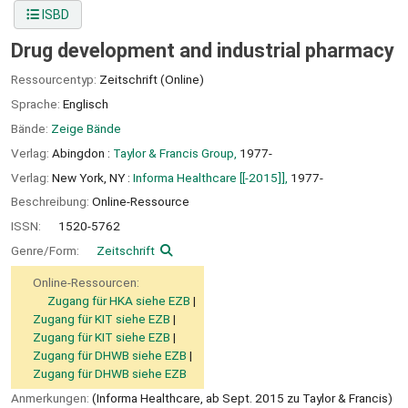
ISBD
Drug development and industrial pharmacy
Ressourcentyp:
Zeitschrift (Online)
Sprache:
Englisch
Bände:
Zeige Bände
Verlag:
Abingdon :
Taylor & Francis Group,
1977-
Verlag:
New York, NY :
Informa Healthcare [[-2015]],
1977-
Beschreibung:
Online-Ressource
ISSN:
1520-5762
Genre/Form:
Zeitschrift
Online-Ressourcen:
Zugang für HKA siehe EZB
Zugang für KIT siehe EZB
Zugang für KIT siehe EZB
Zugang für DHWB siehe EZB
Zugang für DHWB siehe EZB
Anmerkungen:
(Informa Healthcare, ab Sept. 2015 zu Taylor & Francis)