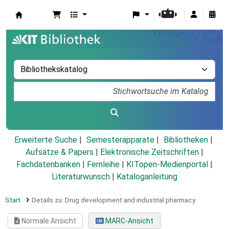
Koha
Erweiterte Suche
Semesterapparate
Bibliotheken
Aufsätze & Papers
|
Elektronische Zeitschriften
|
Fachdatenbanken
|
Fernleihe
|
KITopen-Medienportal
|
Literaturwunsch
|
Kataloganleitung
Start
Details zu:
Drug development and industrial pharmacy
Normale Ansicht
MARC-Ansicht