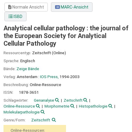
Normale Ansicht
MARC-Ansicht
ISBD
Analytical cellular pathology : the journal of
the European Society for Analytical
Cellular Pathology
Ressourcentyp:
Zeitschrift (Online)
Sprache:
Englisch
Bände:
Zeige Bände
Verlag:
Amsterdam :
IOS Press,
1994-2003
Beschreibung:
Online-Ressource
ISSN:
1878-3651
Schlagwörter:
Genanalyse
Zeitschrift
Online-Ressource
Morphometrie
Histopathologie
Molekularpathologie
Genre/Form:
Zeitschrift
Online-Ressourcen: