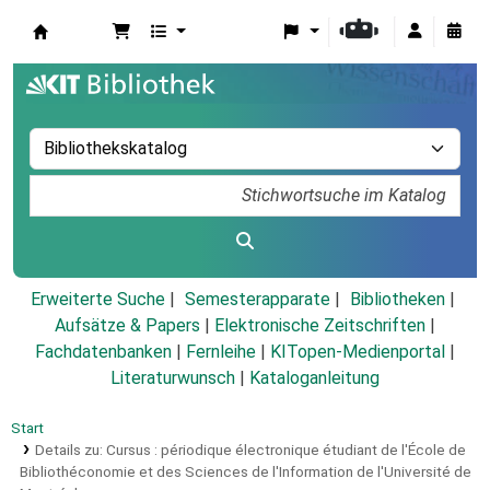
Koha
Erweiterte Suche
Semesterapparate
Bibliotheken
Aufsätze & Papers
|
Elektronische Zeitschriften
|
Fachdatenbanken
|
Fernleihe
|
KITopen-Medienportal
|
Literaturwunsch
|
Kataloganleitung
Start
Details zu:
Cursus :
périodique électronique étudiant de l'École de
Bibliothéconomie et des Sciences de l'Information de l'Université de