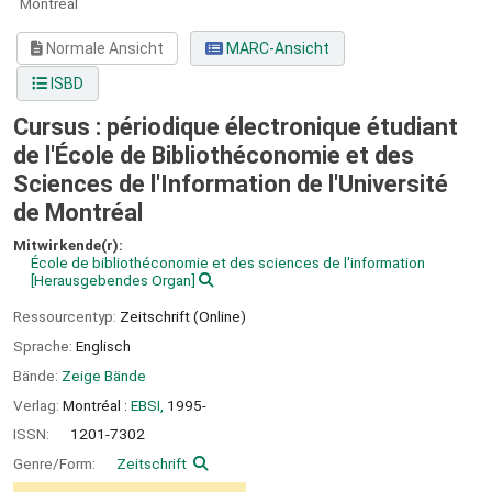
Montréal
Normale Ansicht
MARC-Ansicht
ISBD
Cursus : périodique électronique étudiant
de l'École de Bibliothéconomie et des
Sciences de l'Information de l'Université
de Montréal
Mitwirkende(r):
École de bibliothéconomie et des sciences de l'information
[Herausgebendes Organ]
Ressourcentyp:
Zeitschrift (Online)
Sprache:
Englisch
Bände:
Zeige Bände
Verlag:
Montréal :
EBSI,
1995-
ISSN:
1201-7302
Genre/Form:
Zeitschrift