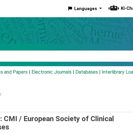
KI-Ch
Languages
eyword
es and Papers
|
Electronic Journals
|
Databases
|
Interlibrary Lo
/
 : CMI /
European Society of Clinical
ses