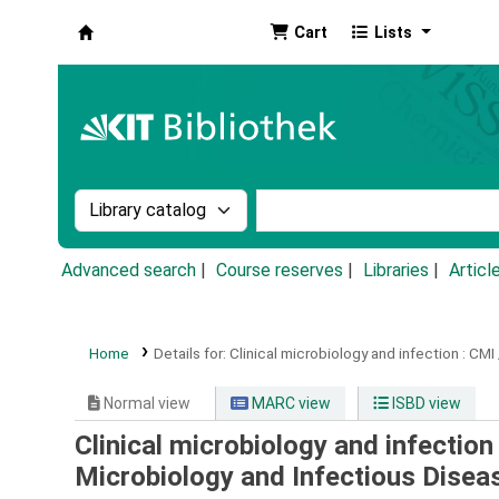
Cart
Lists
Koha online
Search the catalog by:
Search the catalog by k
Advanced search
Course reserves
Libraries
Articl
Home
Details for:
Clinical microbiology and infection :
CMI 
Normal view
MARC view
ISBD view
Clinical microbiology and infection
Microbiology and Infectious Disea