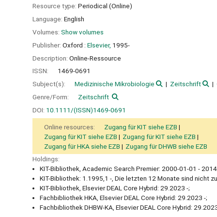
Resource type:
Periodical (Online)
Language:
English
Volumes:
Show volumes
Publisher:
Oxford :
Elsevier,
1995-
Description:
Online-Ressource
ISSN:
1469-0691
Subject(s):
Medizinische Mikrobiologie
Zeitschrift
Genre/Form:
Zeitschrift
DOI:
10.1111/(ISSN)1469-0691
Online resources:
Zugang für KIT siehe EZB
Zugang für KIT siehe EZB
Zugang für KIT siehe EZB
Zugang für HKA siehe EZB
Zugang für DHWB siehe EZB
Holdings:
KIT-Bibliothek, Academic Search Premier: 2000-01-01 - 2014
KIT-Bibliothek: 1.1995,1 -, Die letzten 12 Monate sind nicht z
KIT-Bibliothek, Elsevier DEAL Core Hybrid: 29.2023 -;
Fachbibliothek HKA, Elsevier DEAL Core Hybrid: 29.2023 -;
Fachbibliothek DHBW-KA, Elsevier DEAL Core Hybrid: 29.2023