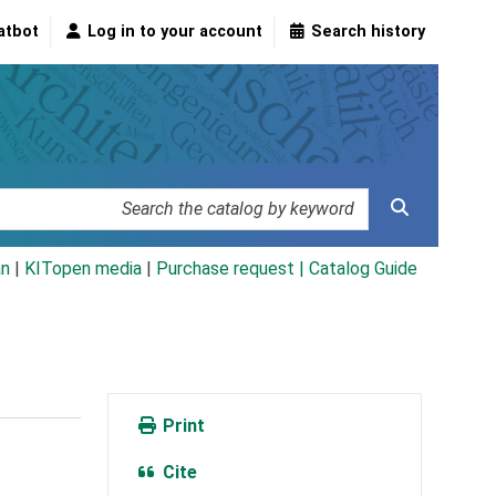
atbot
Log in to your account
Search history
an
|
KITopen media
|
Purchase request |
Catalog Guide
Print
Cite