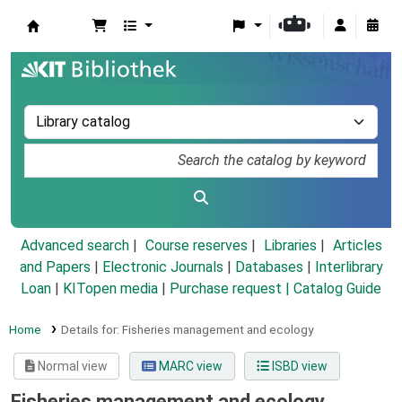
Koha online
Advanced search
Course reserves
Libraries
Articles
and Papers
|
Electronic Journals
|
Databases
|
Interlibrary
Loan
|
KITopen media
|
Purchase request |
Catalog Guide
Home
Details for:
Fisheries management and ecology
Normal view
MARC view
ISBD view
Fisheries management and ecology