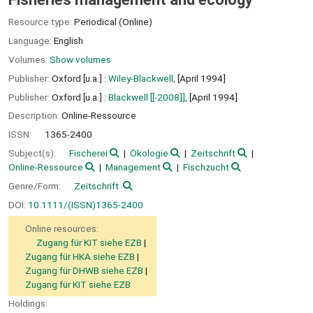
Resource type:
Periodical (Online)
Language:
English
Volumes:
Show volumes
Publisher:
Oxford [u.a.] :
Wiley-Blackwell,
[April 1994]
Publisher:
Oxford [u.a.] :
Blackwell [[-2008]],
[April 1994]
Description:
Online-Ressource
ISSN:
1365-2400
Subject(s):
Fischerei
Ökologie
Zeitschrift
Online-Ressource
Management
Fischzucht
Genre/Form:
Zeitschrift
DOI:
10.1111/(ISSN)1365-2400
Online resources:
Zugang für KIT siehe EZB
Zugang für HKA siehe EZB
Zugang für DHWB siehe EZB
Zugang für KIT siehe EZB
Holdings: