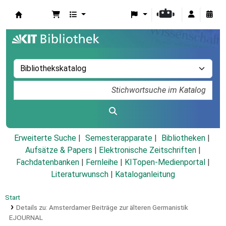
Koha
Erweiterte Suche
Semesterapparate
Bibliotheken
Aufsätze & Papers
|
Elektronische Zeitschriften
|
Fachdatenbanken
|
Fernleihe
|
KITopen-Medienportal
|
Literaturwunsch
|
Kataloganleitung
Start
Details zu:
Amsterdamer Beiträge zur älteren Germanistik
EJOURNAL